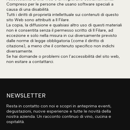
Compreso per le persone che usano software speciali a
causa di una disabilità.
Tutti i diritti di proprietà intellettuale sui contenuti di questo
sito Web sono attribuiti a Il Filare.
La copia, la diffusione e qualsiasi altro uso di questi materiali
non è consentita senza il permesso scritto di Il Filare, ad
eccezione e solo nella misura in cui diversamente previsto
dalle norme di legge obbligatoria (come il diritto di
citazione), a meno che il contenuto specifico non indichi
diversamente.
Se hai domande o problemi con l’accessibilità del sito web,
non esitare a contattarci.
NEWSLETTER
Resta in contatto con noi e scopri in anteprima eventi,
degustazioni, nuove esperienze e tutte le novità della
nostra azienda. Un racconto continuo di vino, cucina e
ospitalità.