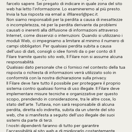
farcelo sapere. Sei pregato di indicare in quale zona del sito
web hai letto l’informazione. Lo esamineremo al più presto.
Invia la tua risposta via email a:
ilfilaresrl@
pec.it
.
Non siamo responsabili per la perdita a causa di inesattezze
o incompletezza, né per la perdita derivante da problemi
causati o inerenti alla diffusione di informazioni attraverso
Internet, come disservizi o interruzioni. Quando si utilizzano i
moduli Web, ci impegniamo a limitare al minimo il numero di
campi obbligatori. Per qualsiasi perdita subita a causa
dell’uso di dati, consigli o idee forniti da o per conto di Il
Filare tramite questo sito web, Il Filare non si assume alcuna
responsabilità.
Qualsiasi dato personale che ci fornisci nel contesto della tua
risposta o richiesta di informazioni verrà utilizzato solo in
conformità con la nostra dichiarazione sulla privacy.
Il Filare deve fare tutto il possibile per proteggere il proprio
sistema contro qualsiasi forma di uso illegale. Il Filare deve
implementare misure tecniche e organizzative per questo
scopo, prendendo in considerazione, tra le altre cose, lo
stato dell’arte. Tuttavia, non sarà responsabile di alcuna
perdita, diretta e/o indiretta, subita da un utente del sito
web, che si manifesta a seguito dell’uso illegale dei suoi
sistemi da parte di terzi.
I nostri dipendenti faranno di tutto per garantire
l’accessibilità al sito web e di migliorarlo costantemente.