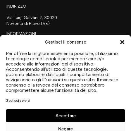
INDIRIZZO
Via Luigi Galvani 2, 30020
Noventa di Piave (VE)
INFORMAZIONI
Gestisci il consenso
+39 0421 658718
commerciale@ilfilare.eu
Per offrire la migliore esperienza possibile, utilizziamo
tecnologie come i cookie per memorizzare e/o
THE FAMILY
accedere alle informazioni del dispositivo.
Acconsentendo all'utilizzo di queste tecnologie,
SUTTO
FARM
potremo elaborare dati quali il comportamento di
SUTTO
EXPERIENCE
navigazione o gli ID univoci su questo sito. Il mancato
SUTTO
COLLECTION
consenso o la revoca del consenso potrebbero
compromettere alcune funzionalità del sito.
SOCIAL MEDIA
Gestisci servizi
Accettare
Negare