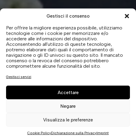
Gestisci il consenso
Per offrire la migliore esperienza possibile, utilizziamo
tecnologie come i cookie per memorizzare e/o
accedere alle informazioni del dispositivo.
I NOSTRI PARTNERS.
Acconsentendo all'utilizzo di queste tecnologie,
INSIEME AI NOSTRI PARTNERS,
potremo elaborare dati quali il comportamento di
navigazione o gli ID univoci su questo sito. Il mancato
PORTIAMO AVANTI UNA VISIONE
consenso o la revoca del consenso potrebbero
compromettere alcune funzionalità del sito.
COMUNE: OFFRIRE VINI
AUTENTICI, CAPACI DI ESPRIMERE
Gestisci servizi
AL MEGLIO LE LORO ORIGINI.
Accettare
Negare
Visualizza le preferenze
CANTINA CA’ DAMOSTO
Cookie Policy
Dichiarazione sulla Privacy
Imprint